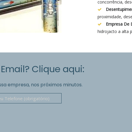
concorrência, des
Desentupimen
proximidade, des
Empresa De 
hidrojacto a alta 
 Email? Clique aqui:
ssa empresa, nos próximos minutos.