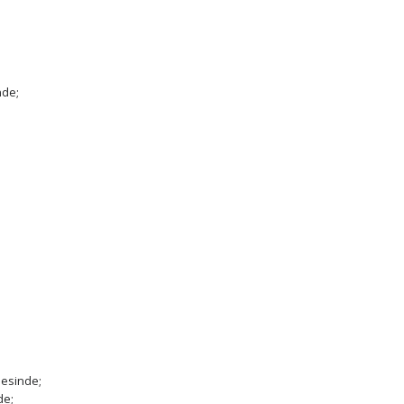
nde;
mesinde;
de;