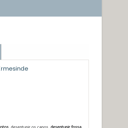
Ermesinde
gotos
, desentupir os canos,
desentupir fossa