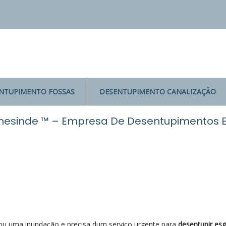
NTUPIMENTO FOSSAS
DESENTUPIMENTO CANALIZAÇÃO
mesinde ™ – Empresa De Desentupimentos 
ou uma inundação e precisa dum serviço urgente para
desentupir es