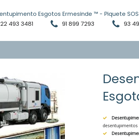
entupimento Esgotos Ermesinde ™ - Piquete SOS 
22 493 3481
91 899 7293
93 4
Dese
Esgot
Desentupimen
desentupimentos 
Desentupimen